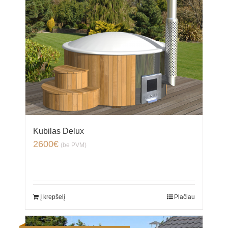
Kubilas Delux
2600
€
(be PVM)
Į krepšelį
Plačiau