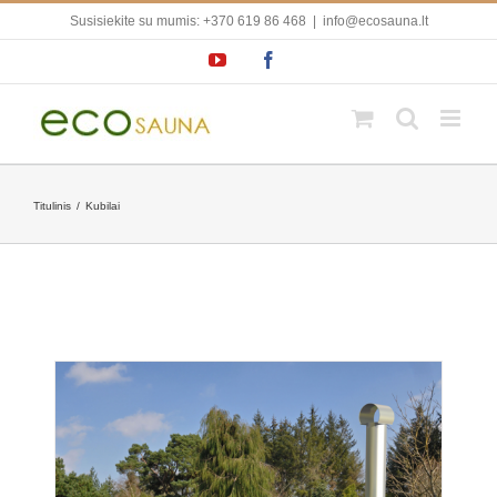
Skip
Susisiekite su mumis: +370 619 86 468
|
info@ecosauna.lt
to
content
YouTube
Facebook
Titulinis
/
Kubilai