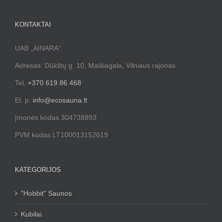
KONTAKTAI
UAB „AINARA“
Adresas: Dūkštų g. 10, Maišiagala, Vilniaus rajonas
Tel.
+370 619 86 468
El. p:
info@ecosauna.lt
Įmonės kodas 304738893
PVM kodas LT100013152619
KATEGORIJOS
"Hobbit" Saunos
Kubilai