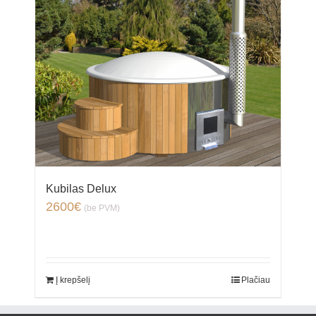
Kubilas Delux
2600
€
(be PVM)
Į krepšelį
Plačiau