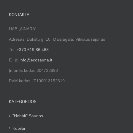
KONTAKTAI
UAB „AINARA“
Adresas: Dūkštų g. 10, Maišiagala, Vilniaus rajonas
Tel.
+370 619 86 468
El. p:
info@ecosauna.lt
Įmonės kodas 304738893
PVM kodas LT100013152619
KATEGORIJOS
"Hobbit" Saunos
Kubilai