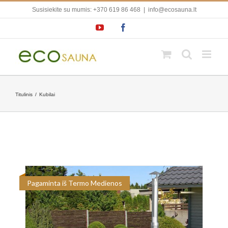
Skip
Susisiekite su mumis: +370 619 86 468
|
info@ecosauna.lt
to
content
YouTube
Facebook
Titulinis
/
Kubilai
Pagaminta iš Termo Medienos