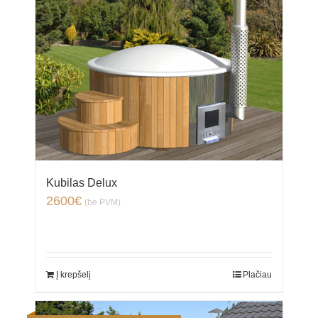
Kubilas Delux
2600
€
(be PVM)
Į krepšelį
Plačiau