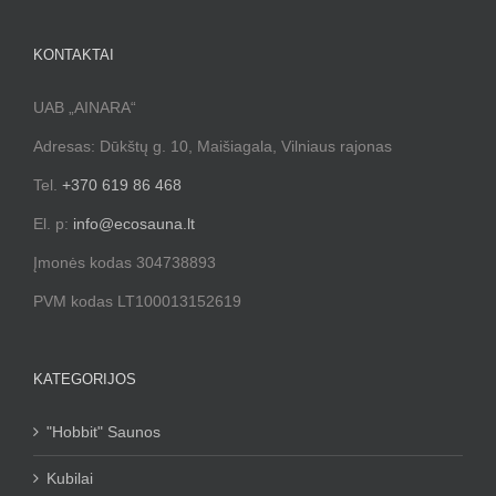
KONTAKTAI
UAB „AINARA“
Adresas: Dūkštų g. 10, Maišiagala, Vilniaus rajonas
Tel.
+370 619 86 468
El. p:
info@ecosauna.lt
Įmonės kodas 304738893
PVM kodas LT100013152619
KATEGORIJOS
"Hobbit" Saunos
Kubilai