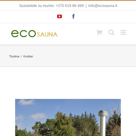
Skip
Susisiekite su mumis: +370 619 86 468
|
info@ecosauna.lt
to
content
YouTube
Facebook
Titulinis
/
Kubilai